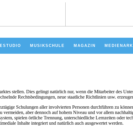
ESTUDIO
MUSIKSCHULE
MAGAZIN
MEDIENAR
es stellen. Dies gelingt natürlich nur, wenn die Mitarbeiter des Unt
selnde Rechtsbedingungen, neue staatliche Richtlinien usw. erzeugen 
anztägige Schulungen aller involvierten Personen durchführen zu könn
u vermeiden, aber dennoch auf hohem Niveau und vor allem nachhaltig z
stem, spielen örtliche Trennung, unterschiedliche Lernzeiten oder te
imediale Inhalte integriert und natürlich auch ausgewertet werden.