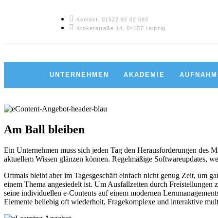
Kontakt: 01522 92 02 593
Krokerstraße 14, 04157 Leipzig
UNTERNEHMEN
AKADEMIE
AUFNAHM
Am Ball bleiben
Ein Unternehmen muss sich jeden Tag den Herausforderungen des Markt
aktuellem Wissen glänzen können. Regelmäßige Softwareupdates, wech
Oftmals bleibt aber im Tagesgeschäft einfach nicht genug Zeit, um g
einem Thema angesiedelt ist. Um Ausfallzeiten durch Freistellungen z
seine individuellen e-Contents auf einem modernen Lernmanagementsy
Elemente beliebig oft wiederholt, Fragekomplexe und interaktive mult