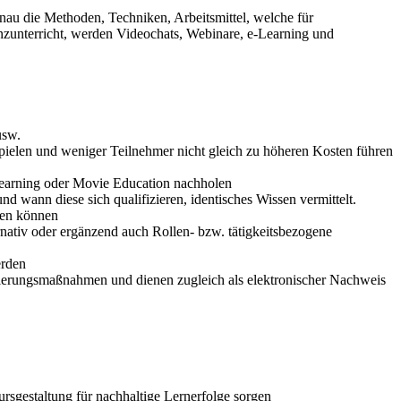
nau die Methoden, Techniken, Arbeitsmittel, welche für
enzunterricht, werden Videochats, Webinare, e-Learning und
usw.
spielen und weniger Teilnehmer nicht gleich zu höheren Kosten führen
-Learning oder Movie Education nachholen
d wann diese sich qualifizieren, identisches Wissen vermittelt.
rden können
rnativ oder ergänzend auch Rollen- bzw. tätigkeitsbezogene
erden
zierungsmaßnahmen und dienen zugleich als elektronischer Nachweis
rsgestaltung für nachhaltige Lernerfolge sorgen