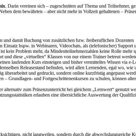
mix
. Darin vereinen sich – zugeschnitten auf Thema und Teilnehmer, ge
 Neben dem bewährten – aber nicht mehr in Vollzeit gehaltenen – Präs
en und damit Buchung von zusätzlichen bzw. freiberuflichen Dozenten
n Einsatz bspw. in Webinaren, Videochats, als (telefonischer) Support 
r ist kein Problem mehr, da Mindestteilnehmerzahlen keine Rolle mehr 
t und diese „virtuellen“ Klassen von nur einem Trainer betreut werden
einen laufenden Kurs einsteigen und bisher vermitteltes Wissen via e
 demselben Releasestand befinden, wird allen Lernenden, egal wo, wie un
ig überarbeitet und gedruckt, sondern online kurzfristig angepasst we
den – Grundlagen- und Fortgeschrittenenkursen zu schulen, können alte
 alternativ zum Präsenzunterricht bei gleichem „Lernwert“ genutzt w
ungsstatistiken erlauben eine übersichtliche Auswertung der Qualifi
ksichtigen, nicht langweilen, sondern durch die abwechslungsreiche Ku