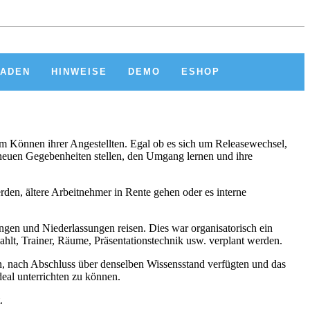
KADEN
HINWEISE
DEMO
ESHOP
dem Können ihrer Angestellten. Egal ob es sich um Releasewechsel,
 neuen Gegebenheiten stellen, den Umgang lernen und ihre
den, ältere Arbeitnehmer in Rente gehen oder es interne
lungen und Niederlassungen reisen. Dies war organisatorisch ein
hlt, Trainer, Räume, Präsentationstechnik usw. verplant werden.
den, nach Abschluss über denselben Wissensstand verfügten und das
deal unterrichten zu können.
.