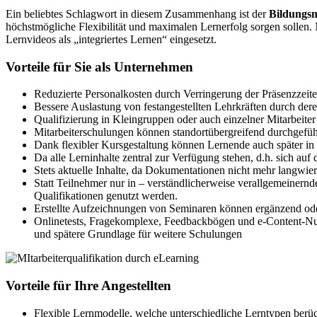
Ein beliebtes Schlagwort in diesem Zusammenhang ist der
Bildungs
höchstmögliche Flexibilität und maximalen Lernerfolg sorgen sollen.
Lernvideos als „integriertes Lernen“ eingesetzt.
Vorteile für Sie als Unternehmen
Reduzierte Personalkosten durch Verringerung der Präsenzzeit
Bessere Auslastung von festangestellten Lehrkräften durch dere
Qualifizierung in Kleingruppen oder auch einzelner Mitarbeite
Mitarbeiterschulungen können standortübergreifend durchgeführ
Dank flexibler Kursgestaltung können Lernende auch später in 
Da alle Lerninhalte zentral zur Verfügung stehen, d.h. sich auf
Stets aktuelle Inhalte, da Dokumentationen nicht mehr langwier
Statt Teilnehmer nur in – verständlicherweise verallgemeinern
Qualifikationen genutzt werden.
Erstellte Aufzeichnungen von Seminaren können ergänzend oder
Onlinetests, Fragekomplexe, Feedbackbögen und e-Content-Nutz
und spätere Grundlage für weitere Schulungen
Vorteile für Ihre Angestellten
Flexible Lernmodelle, welche unterschiedliche Lerntypen berüc