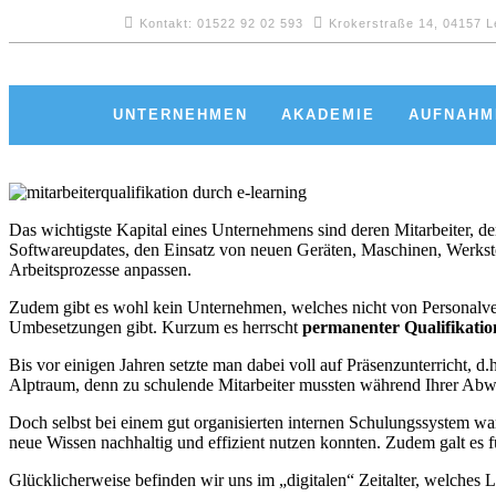
Kontakt: 01522 92 02 593
Krokerstraße 14, 04157 L
UNTERNEHMEN
AKADEMIE
AUFNAHM
Das wichtigste Kapital eines Unternehmens sind deren Mitarbeiter, d
Softwareupdates, den Einsatz von neuen Geräten, Maschinen, Werkstof
Arbeitsprozesse anpassen.
Zudem gibt es wohl kein Unternehmen, welches nicht von Personalverä
Umbesetzungen gibt. Kurzum es herrscht
permanenter Qualifikatio
Bis vor einigen Jahren setzte man dabei voll auf Präsenzunterricht, d
Alptraum, denn zu schulende Mitarbeiter mussten während Ihrer Abwes
Doch selbst bei einem gut organisierten internen Schulungssystem war
neue Wissen nachhaltig und effizient nutzen konnten. Zudem galt es fü
Glücklicherweise befinden wir uns im „digitalen“ Zeitalter, welches 