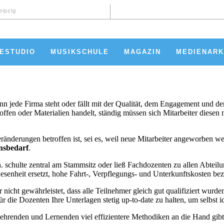
eipzig
ESTUDIO
MUSIKSCHULE
MAGAZIN
MEDIENAR
enn jede Firma steht oder fällt mit der Qualität, dem Engagement und 
fen oder Materialien handelt, ständig müssen sich Mitarbeiter diesen
nderungen betroffen ist, sei es, weil neue Mitarbeiter angeworben wer
nsbedarf
.
.h. schulte zentral am Stammsitz oder ließ Fachdozenten zu allen Abtei
enheit ersetzt, hohe Fahrt-, Verpflegungs- und Unterkunftskosten beza
 nicht gewährleistet, dass alle Teilnehmer gleich gut qualifiziert wur
r die Dozenten Ihre Unterlagen stetig up-to-date zu halten, um selbst i
Lehrenden und Lernenden viel effizientere Methodiken an die Hand gibt