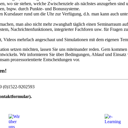
ssen, wo sie stehen, welche Zwischenziele als nächstes anzugehen sin
hen, bspw. durch Punkte- und Bonussysteme.
n Kursdauer rund um die Uhr zur Verfügung, d.h. man kann auch unter
machen, man also nicht mehr zwanghaft täglich einen Seminarraum aufs
ystem, Nachrichtenfunktionen, integrierter Fachforen usw. für Fragen
holt, Videos mehrfach angeschaut und Simulationen mit dem eigenen Te
kation setzen möchten, lassen Sie uns miteinander reden. Gern kommen 
twickeln. Wir informieren Sie über Bedingungen, Ablauf und Einsat
sam prozessorientierte Entscheidungen vor.
en!
 +49 (0)1522-9202593
ontaktformular).