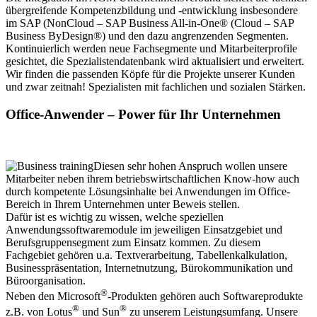
übergreifende Kompetenzbildung und -entwicklung insbesondere
im SAP (NonCloud – SAP Business All-in-One® (Cloud – SAP
Business ByDesign®) und den dazu angrenzenden Segmenten.
Kontinuierlich werden neue Fachsegmente und Mitarbeiterprofile
gesichtet, die Spezialistendatenbank wird aktualisiert und erweitert.
Wir finden die passenden Köpfe für die Projekte unserer Kunden
und zwar zeitnah! Spezialisten mit fachlichen und sozialen Stärken.
Office-Anwender – Power für Ihr Unternehmen
Diesen sehr hohen Anspruch wollen unsere
Mitarbeiter neben ihrem betriebswirtschaftlichen Know-how auch
durch kompetente Lösungsinhalte bei Anwendungen im Office-
Bereich in Ihrem Unternehmen unter Beweis stellen.
Dafür ist es wichtig zu wissen, welche speziellen
Anwendungssoftwaremodule im jeweiligen Einsatz­­­­gebiet und
Berufsgruppensegment zum Einsatz kommen. Zu diesem
Fachgebiet gehören u.a. Textverarbeitung, Tabellenkalkulation,
Business­präsentation, Internetnutzung, Bürokommunikation und
Büroorganisation.
®
Neben den Microsoft
-Produkten gehören auch Softwareprodukte
®
®
z.B. von Lotus
und Sun
zu unserem Leistungsumfang. Unsere